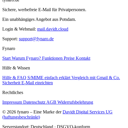
Sichere, werbefreie E-Mail für Privatpersonen.
Ein unabhängiges Angebot aus Potsdam.
Login & Webmail:
mail.davidt.cloud
Support:
support@fynaro.de
Fynaro
Start
Warum Fynaro?
Funktionen
Preise
Kontakt
Hilfe & Wissen
Hilfe & FAQ
S/MIME einfach erklärt
Vergleich mit Gmail & Co.
Sicherheit
E-Mail einrichten
Rechtliches
Impressum
Datenschutz
AGB
Widerrufsbelehrung
© 2026 fynaro – Eine Marke der
Davidt Digital Services UG
(haftungsbeschränkt)
Serverstandort: Deutschland · DSGVO-konform